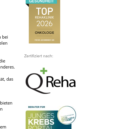
 bei
elen
Zertifiziert nach:
die
onderes.
ät, das
 bieten
rn
erem