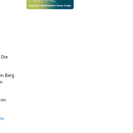
 Die
en Berg
zu
 im
ie