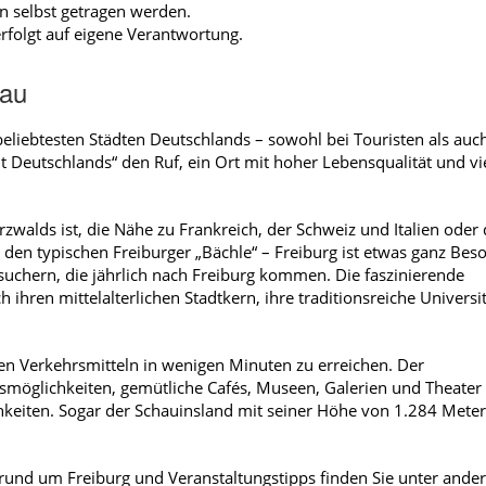
 selbst getragen werden.
rfolgt auf eigene Verantwortung.
gau
eliebtesten Städten Deutschlands – sowohl bei Touristen als auch
t Deutschlands“ den Ruf, ein Ort mit hoher Lebensqualität und vi
alds ist, die Nähe zu Frankreich, der Schweiz und Italien oder 
den typischen Freiburger „Bächle“ – Freiburg ist etwas ganz Bes
esuchern, die jährlich nach Freiburg kommen. Die faszinierende
hren mittelalterlichen Stadtkern, ihre traditionsreiche Universit
chen Verkehrsmitteln in wenigen Minuten zu erreichen. Der
smöglichkeiten, gemütliche Cafés, Museen, Galerien und Theater
hkeiten. Sogar der Schauinsland mit seiner Höhe von 1.284 Mete
rund um Freiburg und Veranstaltungstipps finden Sie unter and